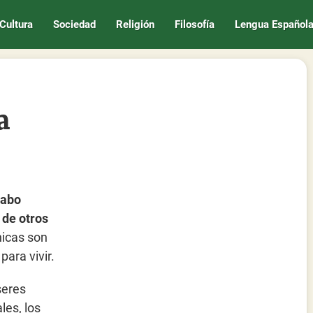
Cultura
Sociedad
Religión
Filosofía
Lengua Español
a
cabo
 de otros
nicas son
ara vivir.
seres
les, los