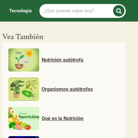
¿Qué
a
Tecnología
quieres
saber
hoy?
Vea También
Nutrición autótrofa
Organismos autótrofos
Qué es la Nutrición