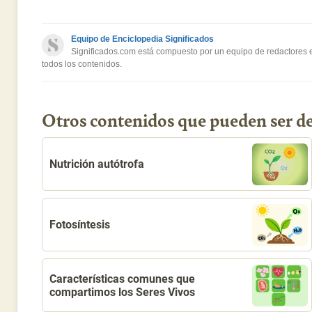
Este contenido contiene información incorrecta
Equipo de Enciclopedia Significados
Este contenido no tiene la información que busco
Significados.com está compuesto por un equipo de redactores es
todos los contenidos.
Otro
Otros contenidos que pueden ser de
Nutrición autótrofa
Fotosíntesis
Características comunes que
compartimos los Seres Vivos