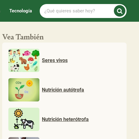
¿Qué
a
Tecnología
quieres
saber
hoy?
Vea También
Seres vivos
Nutrición autótrofa
Nutrición heterótrofa