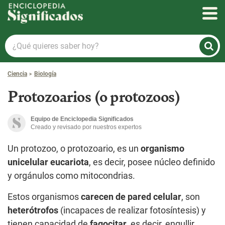
Enciclopedia Significados
¿Qué
quieres
saber
Ciencia
Biología
hoy?
Protozoarios (o protozoos)
Equipo de Enciclopedia Significados
Creado y revisado por nuestros expertos
Un protozoo, o protozoario, es un
organismo
unicelular eucariota
, es decir, posee núcleo definido
y orgánulos como mitocondrias.
Estos organismos
carecen de pared celular
, son
heterótrofos
(incapaces de realizar fotosíntesis) y
tienen capacidad de
fagocitar
, es decir, engullir