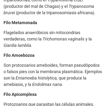
tripanosomas, como el
Trypanosoma cruzi
(productor del mal de Chagas) y el
Trypanosoma
brucei
(productor de la tripanosomiasis africana).
Filo Metamonada
Flagelados anaeróbicos sin mitocondrias
verdaderas, como la
Trichomonas vaginalis
y la
Giardia lamblia.
Filo Amoebozoa
Son protozoarios ameboides, forman pseudópodos
o falsos pies con la membrana plasmática. Ejemplos
son la
Entamoeba histolytica,
que produce la
amebiasis, y la
Endolimax nana
.
Filo Apicomplexa
Protozoarios que parasitan las células animales,