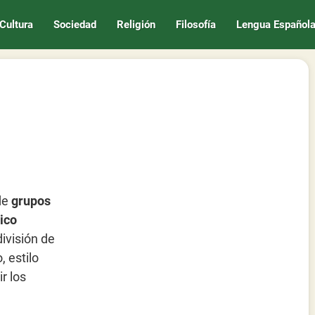
Cultura
Sociedad
Religión
Filosofía
Lengua Español
 de
grupos
ico
división de
, estilo
r los