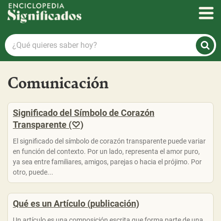
Enciclopedia Significados
¿Qué
quieres
saber
hoy?
Comunicación
Significado del Símbolo de Corazón
Transparente (♡)
El significado del símbolo de corazón transparente puede variar
en función del contexto. Por un lado, representa el amor puro,
ya sea entre familiares, amigos, parejas o hacia el prójimo. Por
otro, puede...
Qué es un Artículo (publicación)
Un artículo es una composición escrita que forma parte de una