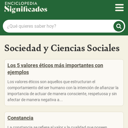
Enciclopedia Significados
¿Qué
quieres
saber
hoy?
Sociedad y Ciencias Sociales
Los 5 valores éticos más importantes con
ejemplos
Los valores éticos son aquellos que estructuran el
comportamiento del ser humano con la intención de afianzar la
importancia de actuar de manera consciente, respetuosa y sin
afectar de manera negativa a...
Constancia
La constancia se refiere al valor y la cualidad que poseen