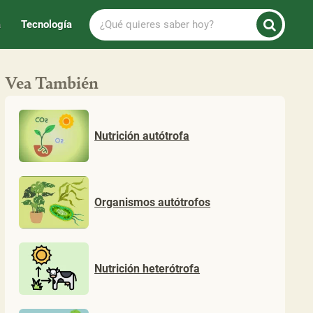
¿Qué
a
Tecnología
quieres
saber
hoy?
Vea También
Nutrición autótrofa
Organismos autótrofos
Nutrición heterótrofa