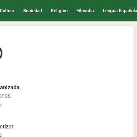
Cultura
Sociedad
Religión
Filosofía
Lengua Español
)
ganizada
,
iones
,
etizar
o,