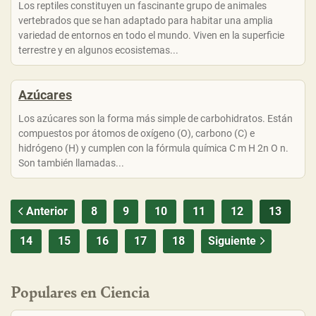
Los reptiles constituyen un fascinante grupo de animales
vertebrados que se han adaptado para habitar una amplia
variedad de entornos en todo el mundo. Viven en la superficie
terrestre y en algunos ecosistemas...
Azúcares
Los azúcares son la forma más simple de carbohidratos. Están
compuestos por átomos de oxígeno (O), carbono (C) e
hidrógeno (H) y cumplen con la fórmula química C m H 2n O n.
Son también llamadas...
Anterior
8
9
10
11
12
13
14
15
16
17
18
Siguiente
Populares en Ciencia